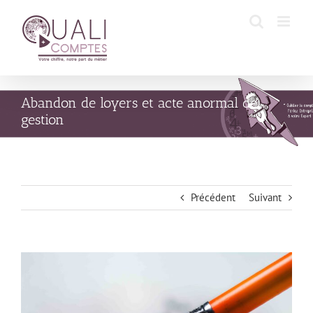
Passer
au
contenu
Abandon de loyers et acte anormal de
gestion
Précédent
Suivant
Voir
l'image
agrandie