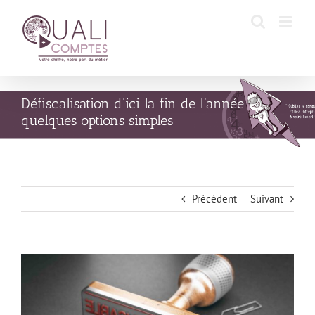
Passer
au
contenu
Défiscalisation d’ici la fin de l’année :
quelques options simples
Précédent
Suivant
Voir
l'image
agrandie