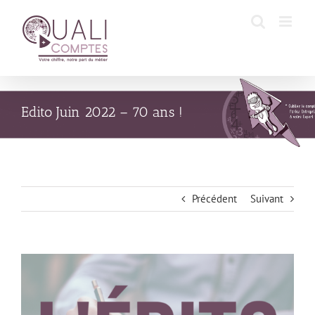
Passer
au
contenu
Edito Juin 2022 – 70 ans !
Précédent
Suivant
Voir
l'image
agrandie