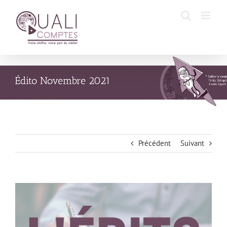
Passer
au
contenu
Édito Novembre 2021
Précédent
Suivant
Voir
l'image
agrandie