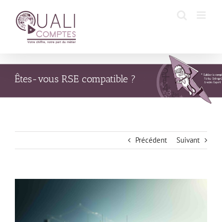
Passer
au
contenu
Êtes-vous RSE compatible ?
Précédent
Suivant
Voir
l'image
agrandie