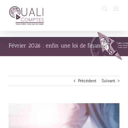
Passer
au
contenu
Février 2026 : enfin une loi de finances !
Précédent
Suivant
Voir
l'image
agrandie