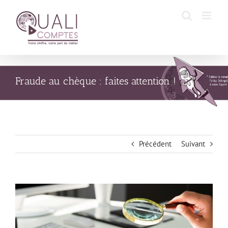
Passer
au
contenu
Fraude au chèque : faites attention !
Précédent
Suivant
Voir
l'image
agrandie