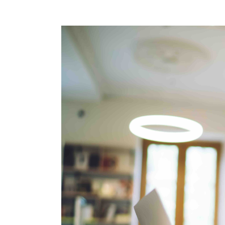
Voir
l'image
agrandie