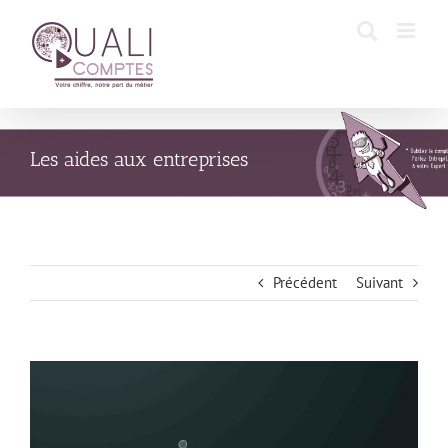
Passer
au
contenu
Les aides aux entreprises
Précédent
Suivant
Voir
l'image
agrandie