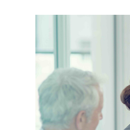
Voir
l'image
agrandie