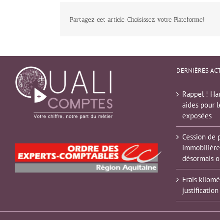
Partagez cet article, Choisissez votre Plateforme!
DERNIÈRES AC
Rappel ! Hau
aides pour l
exposées
Cession de 
immobilière
désormais o
Frais kilomé
justification 