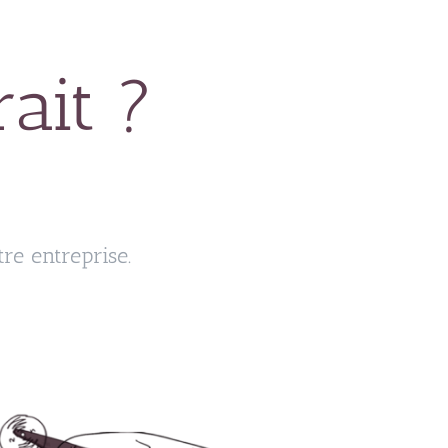
rait ?
e entreprise.