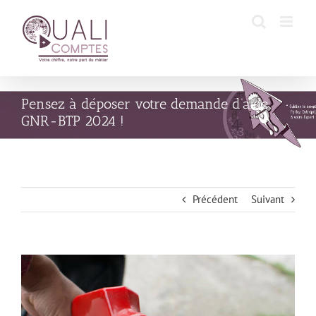
Passer
au
contenu
Pensez à déposer votre demande d’aide
GNR-BTP 2024 !
Précédent
Suivant
Voir
l'image
agrandie