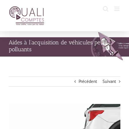
Passer
au
contenu
Aides à l’acquisition de véhicules peu
polluants
Précédent
Suivant
Voir
l'image
agrandie