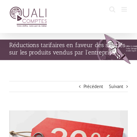
Passer
au
contenu
Réductions tarifaires en faveur des salariés
sur les produits vendus par l’entreprise
Précédent
Suivant
Voir
l'image
agrandie