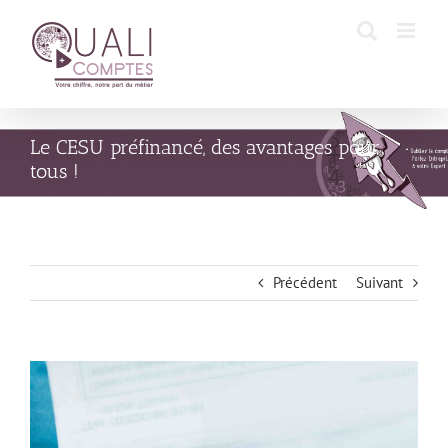
Passer
au
contenu
Le CESU préfinancé, des avantages pour
tous !
Précédent
Suivant
Voir
l'image
agrandie