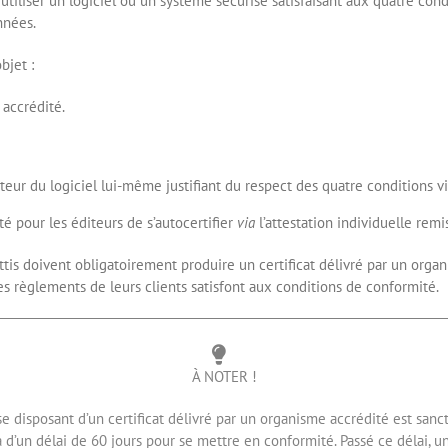
’utiliser un logiciel ou un système sécurisé satisfaisant aux quatre condi
nnées.
objet :
 accrédité.
iteur du logiciel lui-même justifiant du respect des quatre conditions v
é pour les éditeurs de s’autocertifier
via
l’attestation individuelle remise
tis doivent obligatoirement produire un certificat délivré par un organi
les règlements de leurs clients satisfont aux conditions de conformité.
À NOTER !
aisse disposant d’un certificat délivré par un organisme accrédité est sa
d’un délai de 60 jours pour se mettre en conformité. Passé ce délai, 