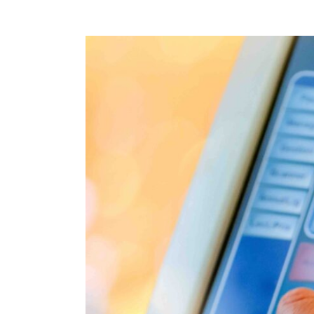
Voir
l'image
agrandie