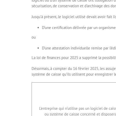
logiciel ou d’un système de caisse ont l’obligation d
sécurisation, de conservation et d’archivage des do
Jusqu’à présent, le logiciel utilisé devait avoir fait l’
D’une certification délivrée par un organisme
ou
D’une attestation individuelle remise par l’éd
La loi de finances pour 2025 a supprimé la possibilit
Désormais, à compter du 16 février 2025, les assujet
système de caisse qu’ils utilisent pour enregistrer 
L’entreprise qui n’utilise pas un logiciel de c
ou système de caisse concerné et disposera 