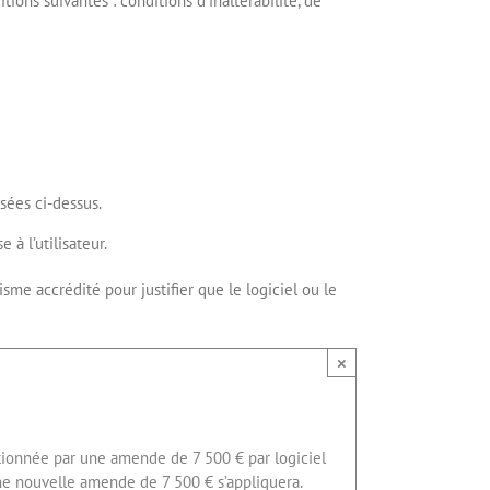
tions suivantes : conditions d’inaltérabilité, de
isées ci-dessus.
 à l’utilisateur.
sme accrédité pour justifier que le logiciel ou le
×
nctionnée par une amende de 7 500 € par logiciel
une nouvelle amende de 7 500 € s’appliquera.