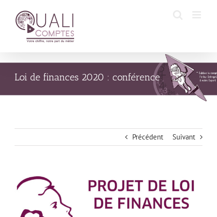
Passer
au
contenu
Loi de finances 2020 : conférence
Précédent
Suivant
Voir
l'image
agrandie