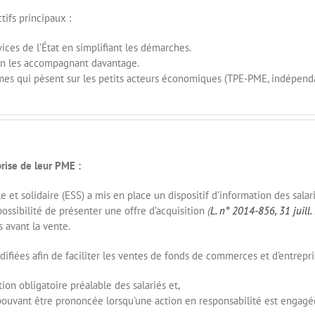
tifs principaux :
ces de l’État en simplifiant les démarches.
en les accompagnant davantage.
ormes qui pèsent sur les petits acteurs économiques (TPE-PME, indépenda
prise de leur PME :
le et solidaire (ESS) a mis en place un dispositif d’information des sala
a possibilité de présenter une offre d’acquisition
(
L. n° 2014-856, 31 juill
s avant la vente.
iées afin de faciliter les ventes de fonds de commerces et d’entrepris
ion obligatoire préalable des salariés et,
pouvant être prononcée lorsqu’une action en responsabilité est engagé