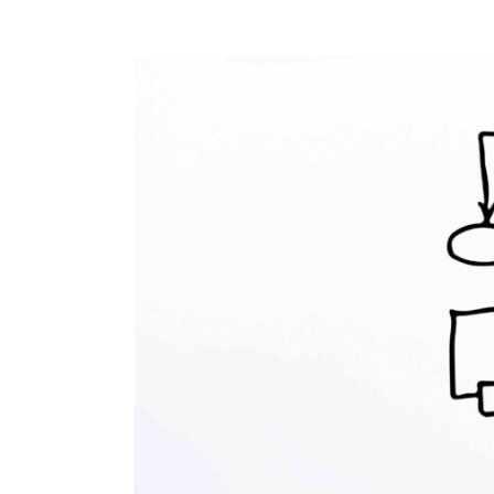
Voir
l'image
agrandie