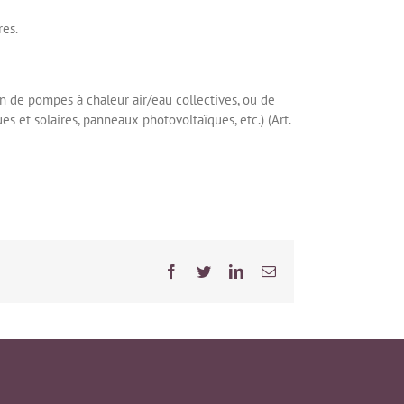
res.
on de pompes à chaleur air/eau collectives, ou de
et solaires, panneaux photovoltaïques, etc.) (Art.
Facebook
Twitter
LinkedIn
Email