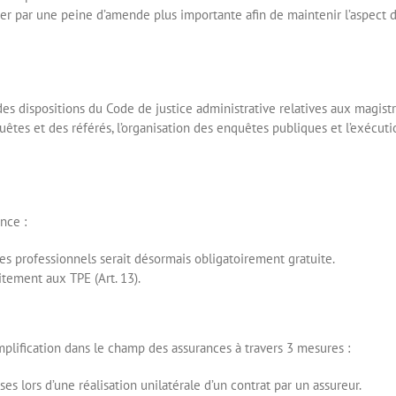
acer par une peine d’amende plus importante afin de maintenir l’aspect 
n des dispositions du Code de justice administrative relatives aux magis
equêtes et des référés, l’organisation des enquêtes publiques et l’exécut
nce :
s professionnels serait désormais obligatoirement gratuite.
itement aux TPE (Art. 13).
simplification dans le champ des assurances à travers 3 mesures :
es lors d’une réalisation unilatérale d’un contrat par un assureur.