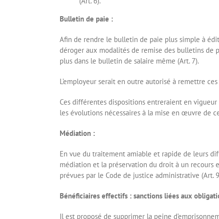
(Art. 6).
Bulletin de paie :
Afin de rendre le bulletin de paie plus simple à éd
déroger aux modalités de remise des bulletins de pa
plus dans le bulletin de salaire même (Art. 7).
L’employeur serait en outre autorisé à remettre ces
Ces différentes dispositions entreraient en vigueur 
les évolutions nécessaires à la mise en œuvre de ce
Médiation :
En vue du traitement amiable et rapide de leurs diffé
médiation et la préservation du droit à un recours e
prévues par le Code de justice administrative (Art. 9
Bénéficiaires effectifs : sanctions liées aux obligat
Il est proposé de supprimer la peine d’emprisonne