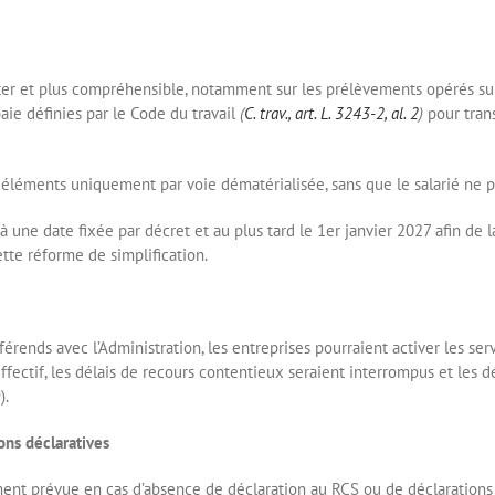
iter et plus compréhensible, notamment sur les prélèvements opérés sur s
ie définies par le Code du travail
(
C. trav., art. L. 3243-2, al. 2
)
pour trans
 éléments uniquement par voie dématérialisée, sans que le salarié ne p
à une date fixée par décret et au plus tard le 1er janvier 2027 afin de l
tte réforme de simplification.
rends avec l’Administration, les entreprises pourraient activer les servi
ffectif, les délais de recours contentieux seraient interrompus et les 
).
ions déclaratives
ment prévue en cas d’absence de déclaration au RCS ou de déclarations