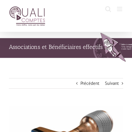
Passer
au
contenu
Associations et Bénéficiaires effectifs
Précédent
Suivant
Voir
l'image
agrandie