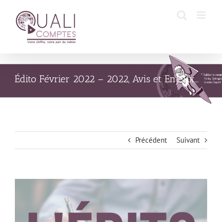
Passer
au
contenu
Édito Février 2022 – 2022, Avis et Enjeux…
Précédent
Suivant
Voir
l'image
agrandie