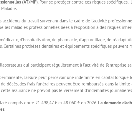
fessionnelles (AT/MP
). Pour se protéger contre ces risques spécifiques, 
 Maladie.
s accidents du travail survenant dans le cadre de l’activité professionnel
que les maladies professionnelles liées à l’exposition à des risques inhér
 médicaux, d’hospitalisation, de pharmacie, d’appareillage, de réadaptat
els. Certaines prothèses dentaires et équipements spécifiques peuvent
laborateurs qui participent régulièrement à l’activité de l’entreprise 
 permanente, l’assuré peut percevoir une indemnité en capital lorsque l
 de décès, des frais funéraires peuvent être remboursés, dans la limite 
 cette assurance ne prévoit pas le versement d’indemnités journalières
claré compris entre 21 498,47 € et 48 060 € en 2026.
La demande d’adhé
res
.