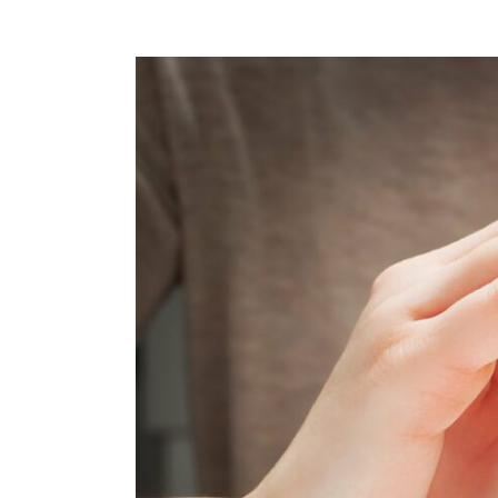
Voir
l'image
agrandie